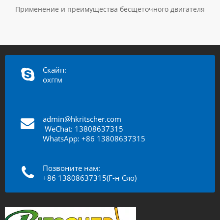
Применение и преимущества бесщеточного двигателя
Скайп:
охггм
admin@hkritscher.com
​​​​​​
WeChat: 13808637315
WhatsApp: +86 13808637315
Позвоните нам:
+86 13808637315(Г-н Сяо)