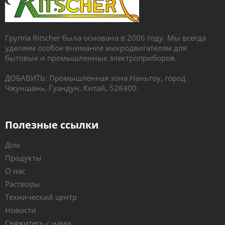
Группа Ritscher была основана в 2006 году. Мы всегда
уделяем особое внимание микродвигателям для
бытовых и промышленных электроприборов.
ДОБАВИТЬ: Промышленная зона Наньтоу, город
Чжуншань, Гуандун, Китай, 528400.
Полезные ссылки
Дом
Продукты
О нас
Растворы
Технический центр
Новости
Свяжитесь с нами