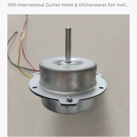
35th International Zuchex Home & Kitchenwares Fair Invitation - Ritchcher International Limited