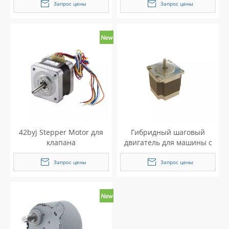
Шаговый двигатель 28BYJ
Запрос цены
Запрос цены
42byj Stepper Motor для
Гибридный шаговый
клапана
двигатель для машины с
ЧПУ
Запрос цены
Запрос цены