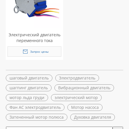
Электрический двигатель
переменного тока
Шаговый двигатель
Двигатель для барбекю
Запрос цены
шаговый двигатель
Электродвигатель
шагпинг двигатель
Вибрационный двигатель
мотор льда груди
электрический мотор
Фан AC электродвигатель
Мотор насоса
Затененный мотор полюса
Духовка двигателя