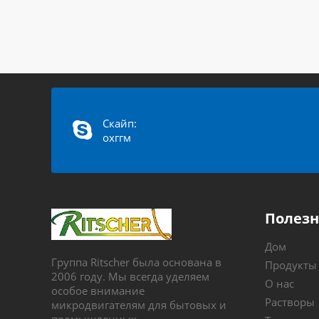
Скайп:
охггм
Полезн
Дом
Группа Ritscher была основана в
Продукты
2006 году. Мы всегда уделяем
О нас
особое внимание
Растворы
микродвигателям для бытовых и
промышленных