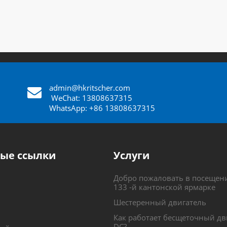
admin@hkritscher.com
​​​​​​
WeChat: 13808637315
WhatsApp: +86 13808637315
ые ссылки
Услуги
Добро пожаловать в посещени
133 -й кантонской ярмарке
Шестеренный двигатель
Как работает бесщеточный дв
DC?