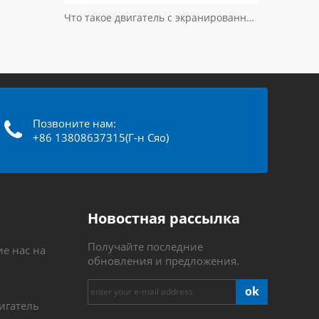
Что такое двигатель с экранированными полюсами?
Позвоните нам:
+86 13808637315(Г-н Сяо)
Новостная рассылка
Получайте последние
е нас на
обновления и предложения.
ok
игатель