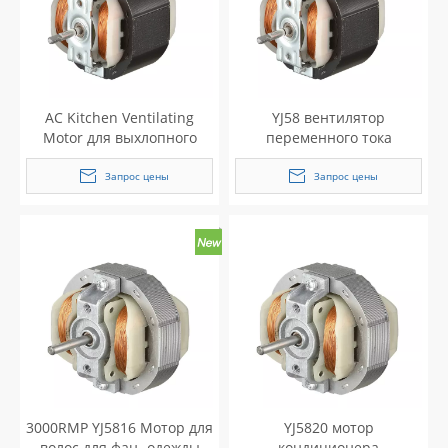
AC Kitchen Ventilating
YJ58 вентилятор
Motor для выхлопного
переменного тока
вентилятора
электродвигатель
Запрос цены
Запрос цены
3000RMP YJ5816 Мотор для
YJ5820 мотор
волос для фан -одежды
кондиционера