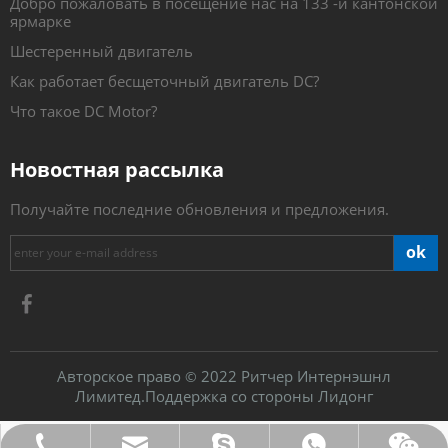
Добро пожаловать в посещение нас на 133 -й кантонской
ярмарке
Шестеренный двигатель
Как работает бесщеточный двигатель DC?
Что такое DC Motor?
Новостная рассылка
Получайте последние обновления и предложения.
ok
Авторское право
2022 Ритчер Интернэшнл
©
Лимитед.Поддержка со стороны
Лидонг