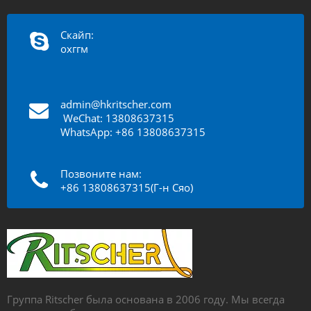
Скайп:
охггм
admin@hkritscher.com
​​​​​​
WeChat: 13808637315
WhatsApp: +86 13808637315
Позвоните нам:
+86 13808637315(Г-н Сяо)
Группа Ritscher была основана в 2006 году. Мы всегда