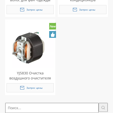
сушилка
Запрос цены
Запрос цены
YJ5830 Очистка
воздушного очистителя
переменного тока с
насосом
Запрос цены