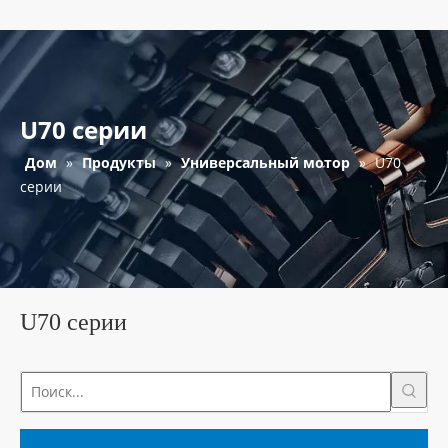
U70 серии
Дом
»
Продукты
»
Универсальный мотор
»
U70
серии
U70 серии