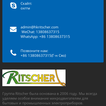
Скайп:
охггм
admin@hkritscher.com
​​​​​​
WeChat: 13808637315
WhatsApp: +86 13808637315
Позвоните нам:
+86 13808637315(Г-н Сяо)
Группа Ritscher была основана в 2006 году. Мы всегда
уделяем особое внимание микродвигателям для
бытовых и промышленных электроприборов.