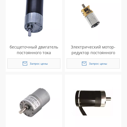
бесщеточный двигатель
Электрический мотор-
постоянного тока
редуктор постоянного
тока для роботов/умных
замков/сексуальных
Запрос цены
Запрос цены
товаров