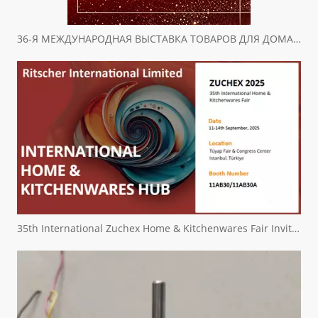
36-Я МЕЖДУНАРОДНАЯ ВЫСТАВКА ТОВАРОВ ДЛЯ ДОМА И КУХНИ ZUCHEX ПРИГЛАШЕНИЕ
35th International Zuchex Home & Kitchenwares Fair Invitation - Ritchcher International Limited