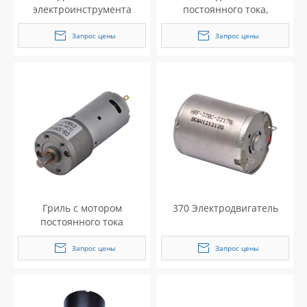
электроинструмента
постоянного тока,
PMDC (D28)
медицинское
оборудование
Запрос цены
Запрос цены
Гриль с мотором
370 Электродвигатель
постоянного тока
Запрос цены
Запрос цены