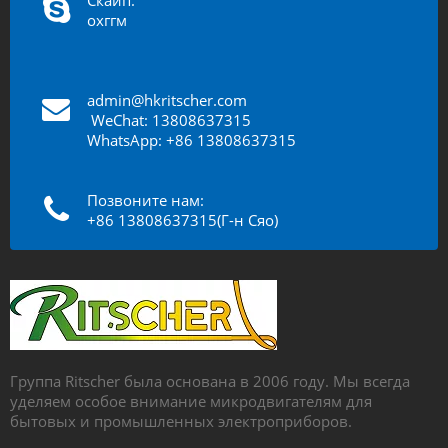
охггм
admin@hkritscher.com
​​​​​​
WeChat: 13808637315
WhatsApp: +86 13808637315
Позвоните нам:
+86 13808637315(Г-н Сяо)
Группа Ritscher была основана в 2006 году. Мы всегда
уделяем особое внимание микродвигателям для
бытовых и промышленных электроприборов.