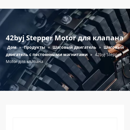
42byj Stepper Motor для клапана
Дом
»
Продукты
»
Шаговый двигатель
»
Шаговый
двигатель с постоянными магнитами
»
42byj Stepper
Motor для клапана