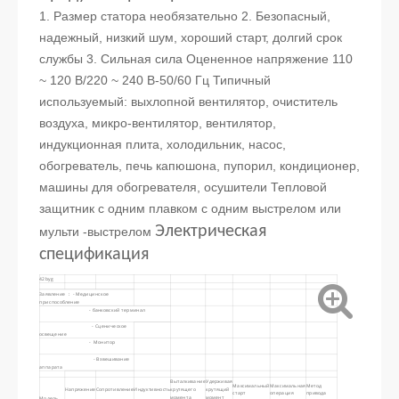
1. Размер статора необязательно
2. Безопасный,
надежный, низкий шум, хороший старт, долгий срок
службы
3. Сильная сила
Оцененное напряжение 110
~ 120 В/220 ~ 240 В-50/60 Гц
Типичный
используемый: выхлопной вентилятор, очиститель
воздуха, микро-вентилятор, вентилятор,
индукционная плита, холодильник, насос,
обогреватель, печь капюшона, пупорил, кондиционер,
машины для обогревателя, осушители
Тепловой
защитник с одним плавком с одним выстрелом или
Электрическая
мульти -выстрелом
спецификация
42byg
Заявление ： - Медицинское
приспособление
- банковский терминал
- Сценическое
освещение
- Монитор
- Взвешивание
аппарата
Выталкивание
Удерживая
Максимальный
Максимальная
Метод
Напряжение
Сопротивление
Индуктивность
крутящего
крутящий
старт
операция
привода
момента
момент
Модель