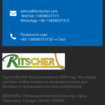
admin@hkritscher.com
​​​​​​
WeChat: 13808637315
WhatsApp: +86 13808637315
Позвоните нам:
+86 13808637315(Г-н Сяо)
Группа Ritscher была основана в 2006 году. Мы всегда
уделяем особое внимание микродвигателям для
бытовых и промышленных электроприборов.
ДОБАВИТЬ: Промышленная зона Наньтоу, город
Чжуншань, Гуандун, Китай, 528400.