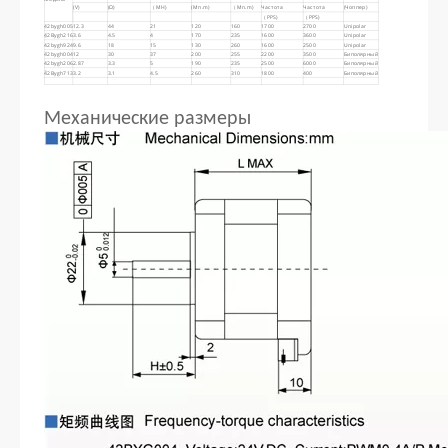
(V)
(Ω)
（MH)
(Mn.m)
（Mn.m)
Частота
Частота
(Чоппер)
（PPS)
（PPS)
42bygh005
12.3
44
21
120
160
1700
2700
Unipolar
42Bygh216
3.6
4.5
4
170
235
1600
3600
Unipolar
42bygh924
9.6
18
15
130
260
1600
2500
Unipolar
42bygh004
12
30
37
200
255
2200
3500
Биполярный
42bygh206
2.87
3.3
5
190
235
2500
6000
Биполярный
42Bygh713
3.2
3.1
4.5
260
310
1800
400
Биполярный
Механические размеры