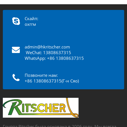
Скайп:
охггм
admin@hkritscher.com
​​​​​​
WeChat: 13808637315
WhatsApp: +86 13808637315
Позвоните нам:
+86 13808637315(Г-н Сяо)
Группа Ritscher была основана в 2006 году. Мы всегда