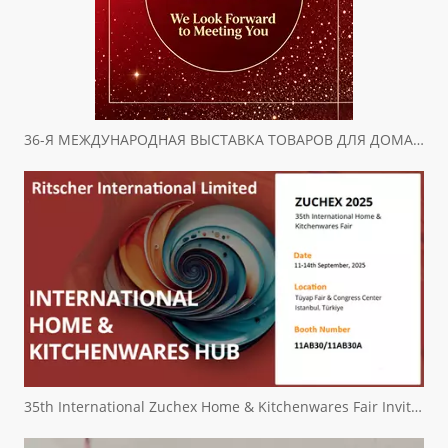
36-Я МЕЖДУНАРОДНАЯ ВЫСТАВКА ТОВАРОВ ДЛЯ ДОМА И КУХНИ ZUCHEX ПРИГЛАШЕНИЕ
35th International Zuchex Home & Kitchenwares Fair Invitation - Ritchcher International Limited