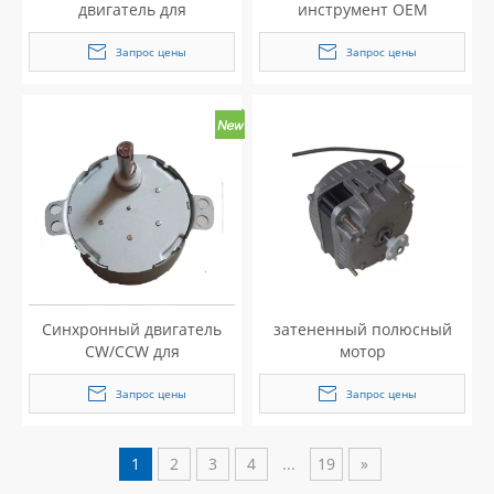
двигатель для
инструмент OEM
кондиционера
Однофразовый
электродвигатель
Запрос цены
Запрос цены
Синхронный двигатель
затененный полюсный
CW/CCW для
мотор
электродвигателя
вентилятора
Запрос цены
Запрос цены
посудомоечной машины
переменного тока,
электронных
1
2
3
4
...
19
»
инструментов