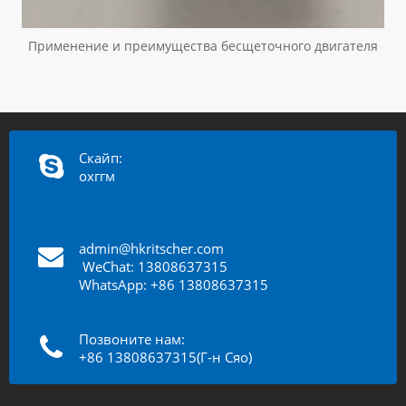
Применение и преимущества бесщеточного двигателя
Скайп:
охггм
admin@hkritscher.com
​​​​​​
WeChat: 13808637315
WhatsApp: +86 13808637315
Позвоните нам:
+86 13808637315(Г-н Сяо)