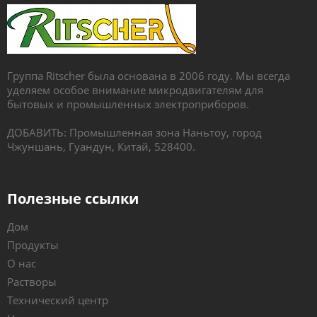
Группа Ritscher была основана в 2006 году. Мы всегда
уделяем особое внимание микродвигателям для
бытовых и промышленных электроприборов.
ДОБАВИТЬ: Промышленная зона Наньтоу, город
Чжуншань, Гуандун, Китай, 528400.
Полезные ссылки
Дом
Продукты
О нас
Растворы
Технический центр