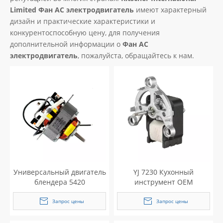
Limited
Фан AC электродвигатель
имеют характерный
дизайн и практические характеристики и
конкурентоспособную цену, для получения
дополнительной информации о
Фан AC
электродвигатель
, пожалуйста, обращайтесь к нам.
Универсальный двигатель
YJ 7230 Кухонный
блендера 5420
инструмент OEM
переменного тока
Однофразовый
электродвигатель
Запрос цены
Запрос цены