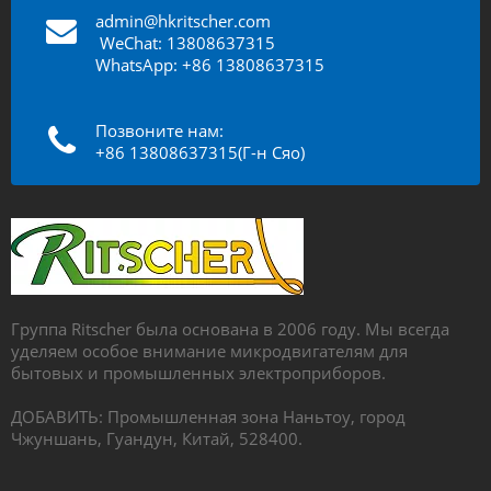
admin@hkritscher.com
​​​​​​
WeChat: 13808637315
WhatsApp: +86 13808637315
Позвоните нам:
+86 13808637315(Г-н Сяо)
Группа Ritscher была основана в 2006 году. Мы всегда
уделяем особое внимание микродвигателям для
бытовых и промышленных электроприборов.
ДОБАВИТЬ: Промышленная зона Наньтоу, город
Чжуншань, Гуандун, Китай, 528400.