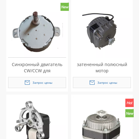
Синхронный двигатель
затененный полюсный
CW/CCW для
мотор
электродвигателя
вентилятора
Запрос цены
Запрос цены
посудомоечной машины
переменного тока,
электронных
инструментов