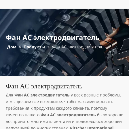
Фан AC электродвигатель
Дом
»
Продукты
»
Фан AC электродвигатель
Фан AC электродвигатель
Для
Фан AC электродвигатель
у всех разные проблемы,
и мы делаем все возможное, чтобы максимизировать
требования к продуктам каждого клиента, поэтому
качество нашего
Фан AC электродвигатель
было хорошо
воспринято многими клиентами и пользовалось хорошей
репутацией во многих странах.
Ritscher International