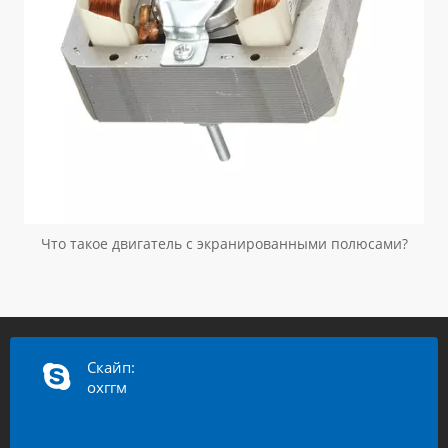
Что такое двигатель с экранированными полюсами?
Скайп:
охггм