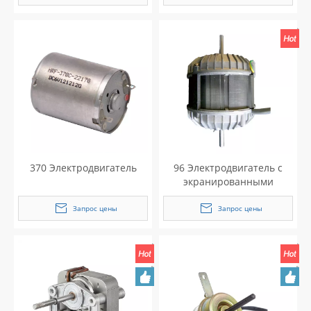
370 Электродвигатель
96 Электродвигатель с
экранированными
полюсами для вытяжки/
кондиционера
Запрос цены
Запрос цены