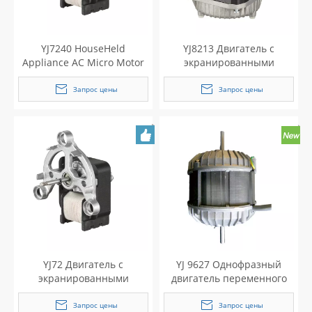
YJ7240 HouseHeld
YJ8213 Двигатель с
Appliance AC Micro Motor
экранированными
для очистителя воздуха
полюсами для
соковыжималка
холодильника
Запрос цены
Запрос цены
YJ72 Двигатель с
YJ 9627 Однофразный
экранированными
двигатель переменного
полюсами
тока для кухонной
вытяжки
Запрос цены
Запрос цены