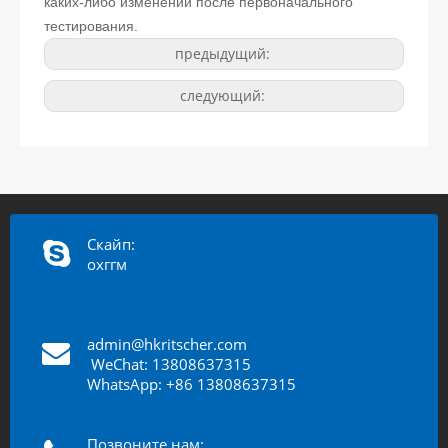
каких-либо изменений после первоначального
тестирования.
предыдущий:
следующий:
Скайп:
охггм
admin@hkritscher.com
​​​​​​
WeChat: 13808637315
WhatsApp: +86 13808637315
Позвоните нам: