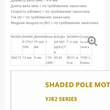
Диаметр вала (мм) = 4-6 мм
Длина вала (мм) = по требованию заказчика
Скорость (об/мин) = по требованию заказчика
Ток (А) = по требованию заказчика
Входная мощность (Вт) = по требованию заказчика
MODEL
РАЗМЕ
ДИАМЕ
Воль
ВХОДН
МОМЕН
Скорос
Р СТАТ
ТР ША
т
АЯ МО
Т (г·см)
ть рей
ОРА
ФА
ЩНОСТ
тинга
Ь
YJ8213
13 мм
5 мм
110-
40 Вт
80,51 м
1550 о
240V
Н·м
б/мин