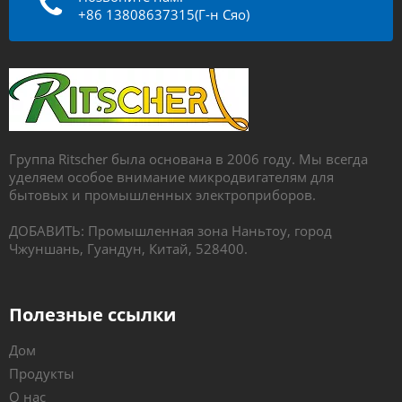
+86 13808637315(Г-н Сяо)
Группа Ritscher была основана в 2006 году. Мы всегда
уделяем особое внимание микродвигателям для
бытовых и промышленных электроприборов.
ДОБАВИТЬ: Промышленная зона Наньтоу, город
Чжуншань, Гуандун, Китай, 528400.
Полезные ссылки
Дом
Продукты
О нас