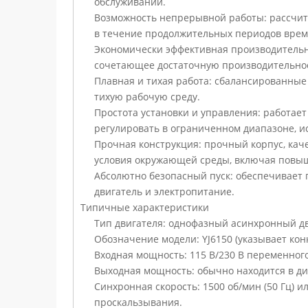
обслуживании.
Возможность непрерывной работы: рассчита
в течение продолжительных периодов врем
Экономически эффективная производительн
сочетающее достаточную производительност
Плавная и тихая работа: сбалансированны
тихую рабочую среду.
Простота установки и управления: работает
регулировать в ограниченном диапазоне, 
Прочная конструкция: прочный корпус, к
условия окружающей среды, включая повы
Абсолютно безопасный пуск: обеспечивает п
двигатель и электропитание.
Типичные характеристики
Тип двигателя: однофазный асинхронный д
Обозначение модели: YJ6150 (указывает ко
Входная мощность: 115 В/230 В переменного
Выходная мощность: обычно находится в диа
Синхронная скорость: 1500 об/мин (50 Гц) и
проскальзывания.