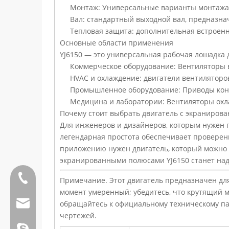
Монтаж: Универсальные варианты монтажа,
Вал: стандартный выходной вал, предназна
Тепловая защита: дополнительная встроенн
Основные области применения
YJ6150 — это универсальная рабочая лошадка 
Коммерческое оборудование: Вентиляторы 
HVAC и охлаждение: двигатели вентиляторо
Промышленное оборудование: Приводы конв
Медицина и лаборатории: Вентиляторы охл
Почему стоит выбрать двигатель с экраниров
Для инженеров и дизайнеров, которым нужен 
легендарная простота обеспечивает проверен
приложению нужен двигатель, который можно н
экранированными полюсами YJ6150 станет на
Тел:0086 13808637315
Примечание. Этот двигатель предназначен дл
момент умеренный; убедитесь, что крутящий м
Электронная почта:james@hkritscher.com
обращайтесь к официальному техническому па
чертежей.
Электронная почта:admin@hkritscher.com
Скайп:whzggm