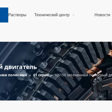
Растворы
Технический центр
Новости
й двигатель
ными полюсами
»
61 серия
»
YJ6150 затененный полюсный д