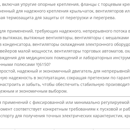
 включая упругие опорные крепления, фланцы с торцевым кре
ченный для надежного крепления крыльчаток, вентиляторов ил
ая термозащита для защиты от перегрузки и перегрева.
для применений, требующих надежного, непрерывного потока в
в вытяжках, вытяжные вентиляторы, вентиляторы с мешалками
в конденсатора, вентиляторы охлаждения электронного оборуд
ейеров малой мощности, вентиляторы торговых автоматов, ох
аждения для медицинских помещений и лабораторных инструм
анными полюсами YJ6150?
простой, надежный и экономичный двигатель для непрерывной 
ную надежность в эксплуатации, сокращая претензии по гарант
астроить и забыть, чтобы обеспечить стабильную производител
дежным и экономичным выбором.
я применений с фиксированной или минимально регулируемой 
омент соответствует конкретным требованиям к пусковой и ра
спорту для получения точных электрических характеристик, к