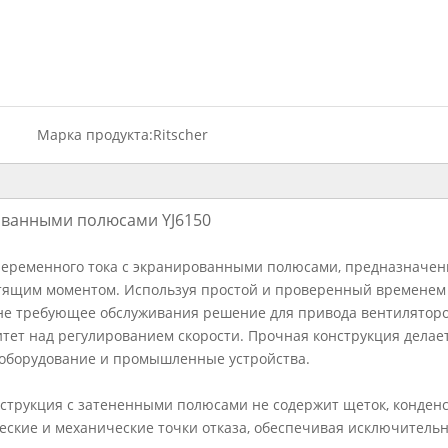
Марка продукта:
Ritscher
рованными полюсами YJ6150
 переменного тока с экранированными полюсами, предназначе
тящим моментом. Используя простой и проверенный временем
не требующее обслуживания решение для привода вентиляторов,
тет над регулированием скорости. Прочная конструкция делае
 оборудование и промышленные устройства.
нструкция с затененными полюсами не содержит щеток, конде
еские и механические точки отказа, обеспечивая исключител