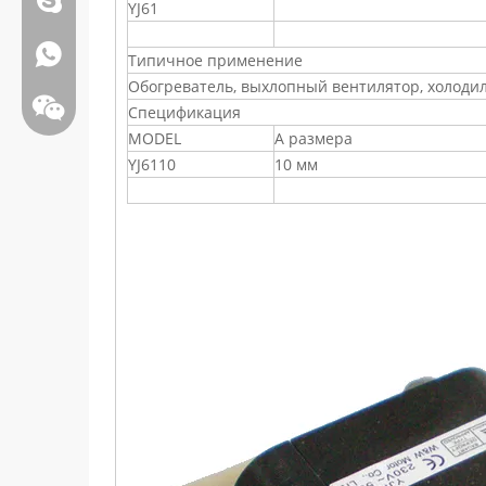
YJ61
WhatsApp:+86 13808637315
Типичное применение
Обогреватель, выхлопный вентилятор, холодиль
Спецификация
MODEL
А размера
YJ6110
10 мм
Вичат: weiyu287