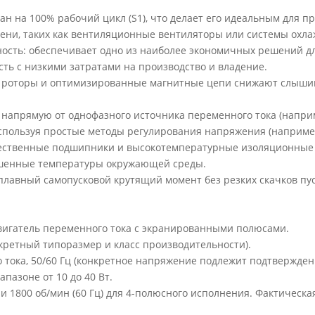
н на 100% рабочий цикл (S1), что делает его идеальным для 
ени, таких как вентиляционные вентиляторы или системы охла
ость: обеспечивает одно из наиболее экономичных решений дл
ь с низкими затратами на производство и владение.
е роторы и оптимизированные магнитные цепи снижают слыши
 напрямую от однофазного источника переменного тока (наприме
используя простые методы регулирования напряжения (наприме
ачественные подшипники и высокотемпературные изоляционны
шенные температуры окружающей среды.
лавный самопусковой крутящий момент без резких скачков пуск
вигатель переменного тока с экранированными полюсами.
нкретный типоразмер и класс производительности).
 тока, 50/60 Гц (конкретное напряжение подлежит подтвержден
пазоне от 10 до 40 Вт.
ли 1800 об/мин (60 Гц) для 4-полюсного исполнения. Фактическа