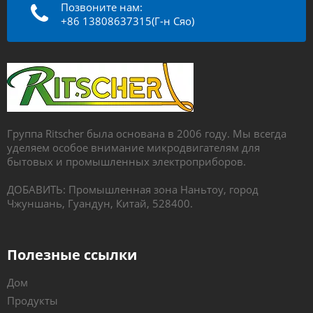
Позвоните нам:
+86 13808637315(Г-н Сяо)
Группа Ritscher была основана в 2006 году. Мы всегда
уделяем особое внимание микродвигателям для
бытовых и промышленных электроприборов.
ДОБАВИТЬ: Промышленная зона Наньтоу, город
Чжуншань, Гуандун, Китай, 528400.
Полезные ссылки
Дом
Продукты