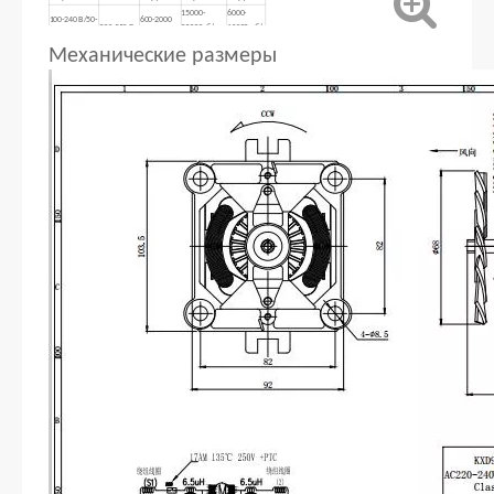
15000-
6000-
100-240 В/50-
600-2000
200-550 Вт
35000об/
12000 об/
60 Гц
Вт
мин
мин
Механические размеры