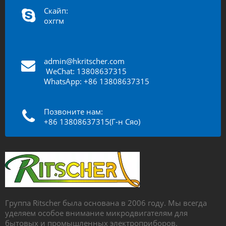
Скайп:
охггм
admin@hkritscher.com
​​​​​​
WeChat: 13808637315
WhatsApp: +86 13808637315
Позвоните нам:
+86 13808637315(Г-н Сяо)
Группа Ritscher была основана в 2006 году. Мы всегда
уделяем особое внимание микродвигателям для
бытовых и промышленных электроприборов.