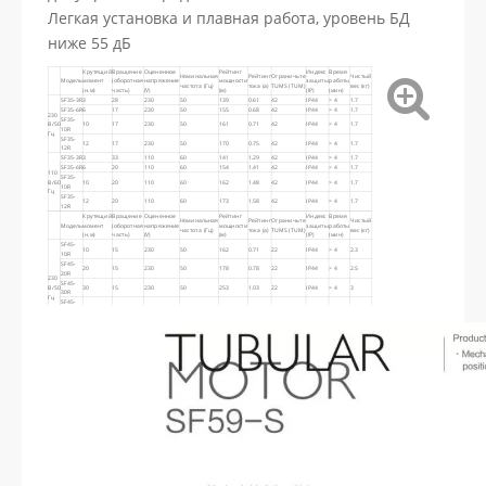
Легкая установка и плавная работа, уровень БД
ниже 55 дБ
Крутящий
Вращение
Оцененное
Рейтинг
Индекс
Время
Номинальная
Рейтинг
Ограничьте
Чистый
Модель
момент
(оборотная
напряжение
мощности
защиты
работы
частота (Гц)
тока (а)
TUMS (TUM)
вес (кг)
(н.м)
часть)
(V)
(w)
(IP)
(мин)
SF35-3R
3
28
230
50
139
0.61
42
IP44
> 4
1.7
SF35-6R
6
17
230
50
155
0.68
42
IP44
> 4
1.7
230
SF35-
В/50
10
17
230
50
161
0.71
42
IP44
> 4
1.7
10R
Гц
SF35-
12
17
230
50
170
0.75
42
IP44
> 4
1.7
12R
SF35-3R
3
33
110
60
141
1.29
42
IP44
> 4
1.7
SF35-6R
6
20
110
60
154
1.41
42
IP44
> 4
1.7
110
SF35-
В/60
10
20
110
60
162
1.48
42
IP44
> 4
1.7
10R
Гц
SF35-
12
20
110
60
173
1.58
42
IP44
> 4
1.7
12R
Крутящий
Вращение
Оцененное
Рейтинг
Индекс
Время
Номинальная
Рейтинг
Ограничьте
Чистый
Модель
момент
(оборотная
напряжение
мощности
защиты
работы
частота (Гц)
тока (а)
TUMS (TUM)
вес (кг)
(н.м)
часть)
(V)
(w)
(IP)
(мин)
SF45-
10
15
230
50
162
0.71
22
IP44
> 4
2.3
10R
SF45-
20
15
230
50
178
0.78
22
IP44
> 4
2.5
20R
230
SF45-
В/50
30
15
230
50
253
1.03
22
IP44
> 4
3
30R
Гц
SF45-
40
12
230
50
275
1.2
22
IP44
> 4
3.2
40R
SF45-
50
12
230
50
282
1.23
22
IP44
> 4
3.4
50R
SF45-
10
18
110
60
166
1.51
22
IP44
> 4
2.3
10R
SF45-
20
18
110
60
179
1.62
22
IP44
> 4
2.5
20R
230
SF45-
В/50
30
18
110
60
244
2.23
22
IP44
> 4
3
30R
Гц
SF45-
40
14
110
60
280
2.55
22
IP44
> 4
3.2
40R
SF45-
50
14
110
60
296
2.45
22
IP44
> 4
3.4
50R