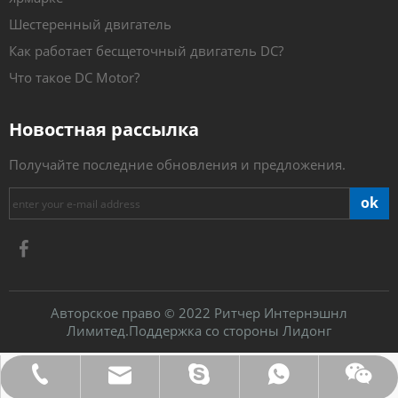
Шестеренный двигатель
Как работает бесщеточный двигатель DC?
Что такое DC Motor?
Новостная рассылка
Получайте последние обновления и предложения.
ok
Авторское право
2022 Ритчер Интернэшнл
©
Лимитед.Поддержка со стороны
Лидонг
Электронная почта:james@hkritscher.com
WhatsApp:+86 13808637315
Тел:0086 13808637315
Вичат: weiyu287
Скайп:whzggm