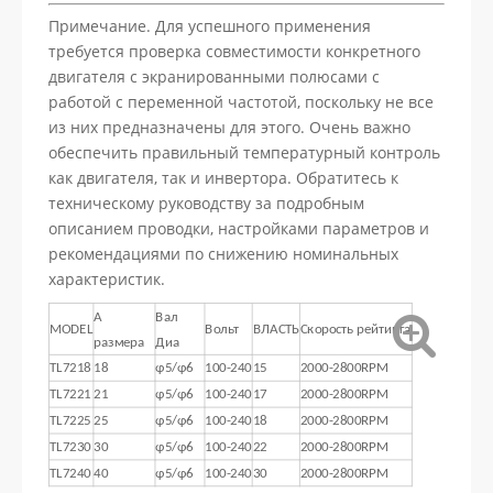
Примечание. Для успешного применения
требуется проверка совместимости конкретного
двигателя с экранированными полюсами с
работой с переменной частотой, поскольку не все
из них предназначены для этого. Очень важно
обеспечить правильный температурный контроль
как двигателя, так и инвертора. Обратитесь к
техническому руководству за подробным
описанием проводки, настройками параметров и
рекомендациями по снижению номинальных
характеристик.
А
Вал
MODEL
Вольт
ВЛАСТЬ
Скорость рейтинга
размера
Диа
TL7218
18
φ5/φ6
100-240
15
2000-2800RPM
TL7221
21
φ5/φ6
100-240
17
2000-2800RPM
TL7225
25
φ5/φ6
100-240
18
2000-2800RPM
TL7230
30
φ5/φ6
100-240
22
2000-2800RPM
TL7240
40
φ5/φ6
100-240
30
2000-2800RPM