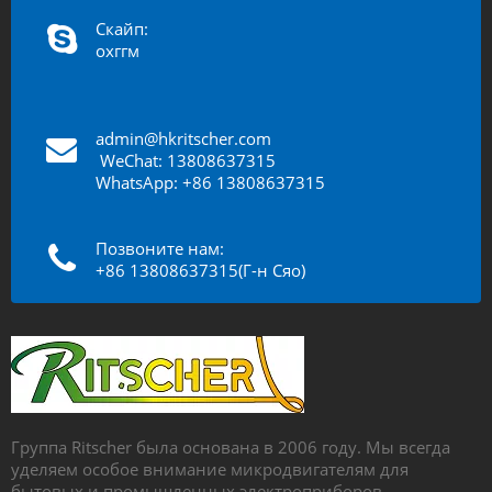
Скайп:
охггм
admin@hkritscher.com
​​​​​​
WeChat: 13808637315
WhatsApp: +86 13808637315
Позвоните нам:
+86 13808637315(Г-н Сяо)
Группа Ritscher была основана в 2006 году. Мы всегда
уделяем особое внимание микродвигателям для
бытовых и промышленных электроприборов.