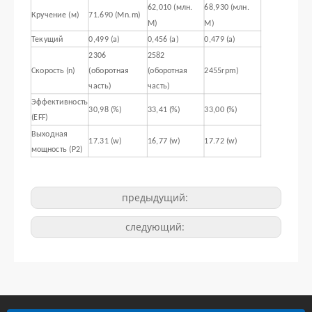
62,010 (млн.
68,930 (млн.
Кручение (м)
71.690 (Mn.m)
М)
М)
Текущий
0,499 (а)
0,456 (а)
0,479 (а)
2306
2582
Скорость (n)
(оборотная
(оборотная
2455rpm)
часть)
часть)
Эффективность
30,98 (%)
33,41 (%)
33,00 (%)
(EFF)
Выходная
17.31 (w)
16,77 (w)
17.72 (w)
мощность (P2)
предыдущий:
следующий: