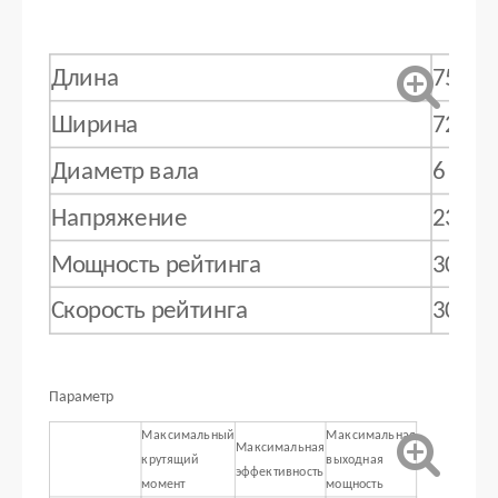
Длина
75,5 
Ширина
72 мм
Диаметр вала
6 мм
Напряжение
230 В 
Мощность рейтинга
30 Вт
Скорость рейтинга
3000 
Параметр
Максимальный
Максимальная
Максимальная
крутящий
выходная
эффективность
момент
мощность